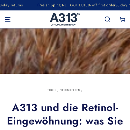
rns
Free shipping NL · €40+ EU
10% off first order
30-day returns
GA NAAR INHOUD
Winkelwa
THUIS
/
NEUIGKEITEN
/
A313 und die Retinol-
Eingewöhnung: was Sie