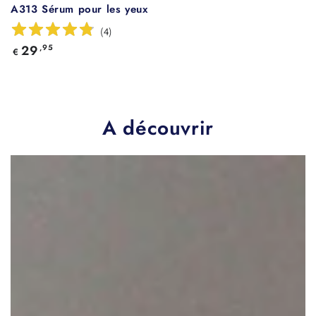
A313 Sérum pour les yeux
(
4
)
Prix
29
,95
€
normal
A découvrir