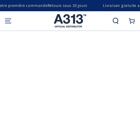
ALLER AU
ommande
Retours sous 30 jours
Livraison gratuite aux Pays-Bas · 40 €
CONTENU
Panier
d'achat