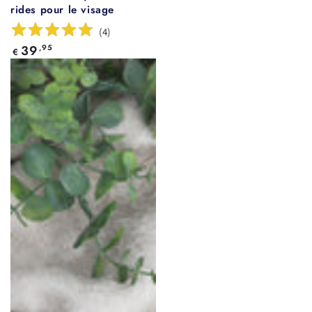
rides pour le visage
(
4
)
Prix
39
,95
€
normal