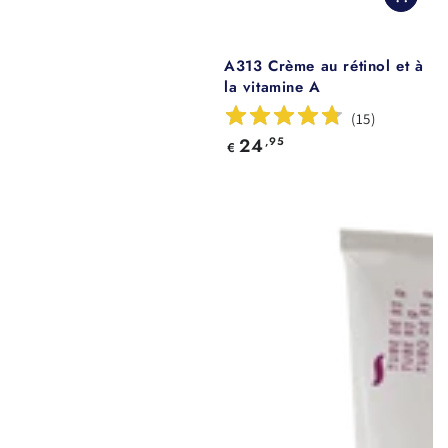
A313 Crème au rétinol et à
la vitamine A
(
15
)
Prix
24
,95
€
normal