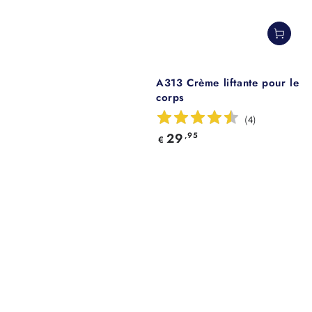
A313 Crème liftante pour le
corps
(
4
)
Prix
29
,95
€
normal