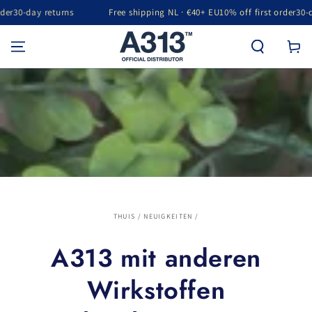
-day returns
Free shipping NL · €40+ EU
10% off first order
30-day r
GA NAAR INHOUD
Winkelwa
THUIS
/
NEUIGKEITEN
/
A313 mit anderen
Wirkstoffen