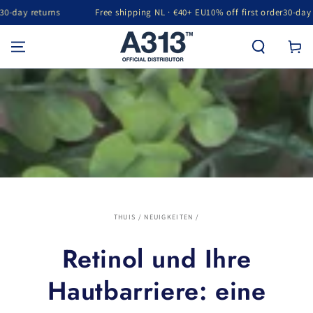
y returns
Free shipping NL · €40+ EU
10% off first order
30-day retur
GA NAAR INHOUD
Winkelwa
THUIS
/
NEUIGKEITEN
/
Retinol und Ihre
Hautbarriere: eine