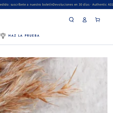
 nuestro boletín
Devoluciones en 30 días · Authentic A313 — distribuidor of
Inicio
Cesta
de
de la
sesión
compra
N
HAZ LA PRUEBA