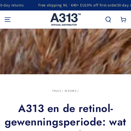
urns
Free shipping NL · €40+ EU
10% off first order
30-day returns
GA NAAR INHOUD
Winkelwa
THUIS
/
NIEUWS
/
A313 en de retinol-
gewenningsperiode: wat