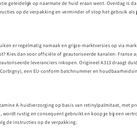
tie geleidelijk op naarmate de huid eraan went. Overdag is da
structies op de verpakking en verminder of stop het gebruik al
iken er regelmatig namaak en grijze-marktversies op via mar
pt? Kies dan voor officiële of geautoriseerde kanalen: Franse 
 geautoriseerde leveranciers inkopen. Origineel A313 draagt dui
 Corbigny), een EU-conform batchnummer en houdbaarheidsin
g
tamine A-huidverzorging op basis van retinylpalmitaat, met pr
, wordt rustig en consequent gebruikt en koop je bij een vert
volg de instructies op de verpakking.