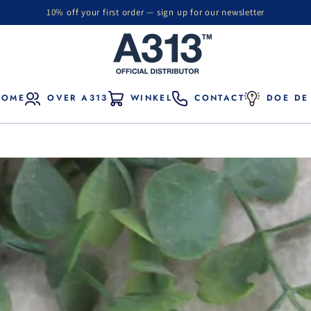
10% off your first order — sign up for our newsletter
HOME
OVER A313
WINKEL
CONTACT
DOE DE