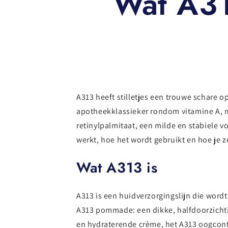
Wat A31
A313 heeft stilletjes een trouwe schare 
apotheekklassieker rondom vitamine A, m
retinylpalmitaat, een milde en stabiele v
werkt, hoe het wordt gebruikt en hoe je z
Wat A313 is
A313 is een huidverzorgingslijn die wor
A313 pommade: een dikke, halfdoorzichtige
en hydraterende crème, het A313 oogcont