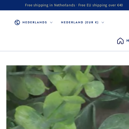
Free shipping in Netherlands · Free EU shipping over €40
GA NAAR INHOUD
Taal
Land/regio
NEDERLANDS
NEDERLAND (EUR €)