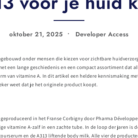
3 voor je huid 
oktober 21, 2025
Developer Access
opgebouwd onder mensen die kiezen voor zichtbare huidverzorg
et een lange geschiedenis en een compact assortiment dat all
orm van vitamine A. In dit artikel een heldere kennismaking met
eker weet dat je het originele product koopt.
dt geproduceerd in het Franse Corbigny door Pharma Développe
 vitamine A-zalf in een zachte tube. In de loop der jaren is de
ourserum en de A313 liftende body milk. Alle vier de produc