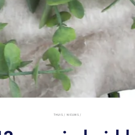
THUIS
/
NIEUWS
/