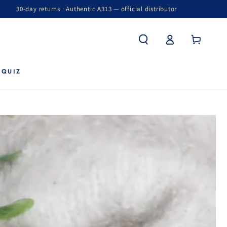
30-day returns · Authentic A313 — official distributor
Winkelwagen
Inloggen
 QUIZ