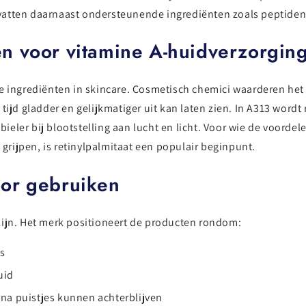
atten daarnaast ondersteunende ingrediënten zoals peptiden,
 voor vitamine A-huidverzorgin
de ingrediënten in skincare. Cosmetisch chemici waarderen he
ijd gladder en gelijkmatiger uit kan laten zien. In A313 wordt 
abieler bij blootstelling aan lucht en licht. Voor wie de voorde
 grijpen, is retinylpalmitaat een populair beginpunt.
or gebruiken
lijn. Het merk positioneert de producten rondom:
ls
uid
 na puistjes kunnen achterblijven