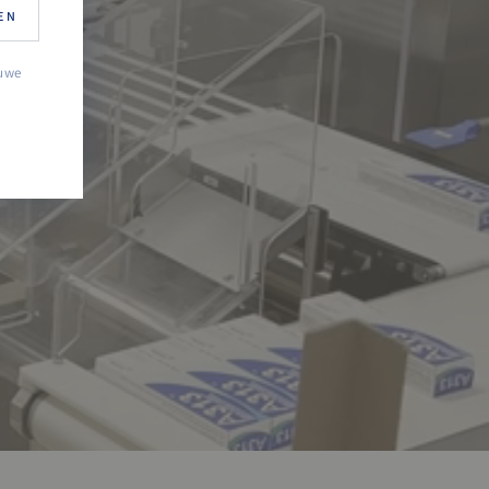
EN
-blog
euwe