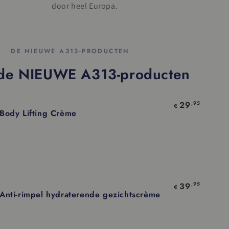
door heel Europa.
DE NIEUWE A313-PRODUCTEN
 de NIEUWE A313-producten
29
,95
Leverancier:
€
Body Lifting Crème
KELWAGEN
39
,95
Leverancier:
€
Anti-rimpel hydraterende gezichtscrème