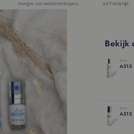
marges van wederverkopers.
uit Frankrijk.
Bekijk
A313
A313 
IN WIN
A313
rmale
29
,95
A313 
js