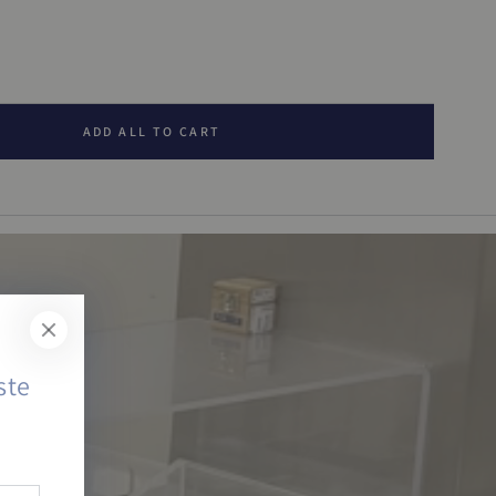
KELWAGEN
ADD ALL TO CART
ste