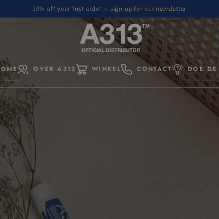
10% off your first order — sign up for our newsletter
HOME
OVER A313
WINKEL
CONTACT
DOE DE