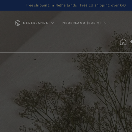
Free shipping in Netherlands · Free EU shipping over €40
GA NAAR INHOUD
Taal
Land/regio
NEDERLANDS
NEDERLAND (EUR €)