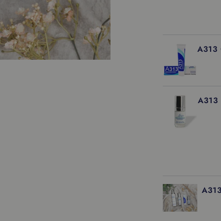
IN WIN
A313 
IN WIN
A313
IN WIN
A313