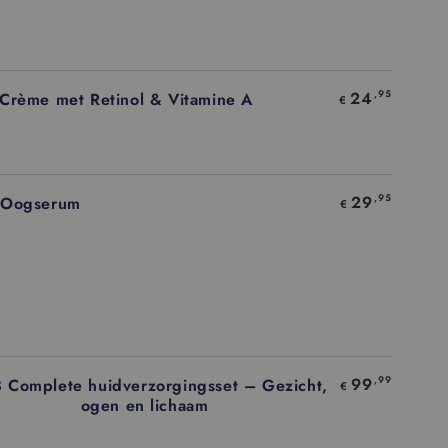
KELWAGEN
24
,95
Crème met Retinol & Vitamine A
€
KELWAGEN
29
,95
 Oogserum
€
KELWAGEN
99
,99
 Complete huidverzorgingsset – Gezicht,
€
ogen en lichaam