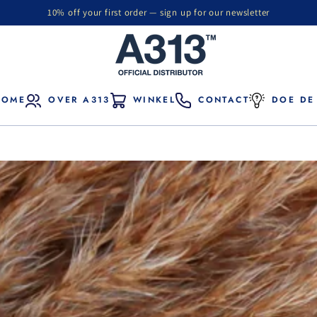
10% off your first order — sign up for our newsletter
HOME
OVER A313
WINKEL
CONTACT
DOE DE