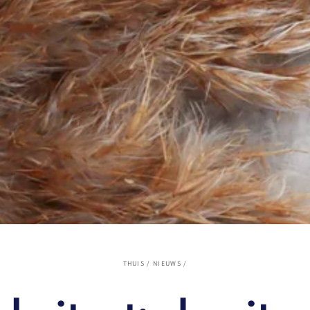
THUIS
/
NIEUWS
/