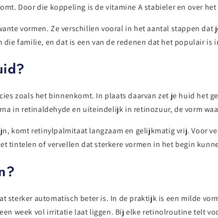
komt. Door die koppeling is de vitamine A stabieler en over he
wante vormen. Ze verschillen vooral in het aantal stappen dat 
n die familie, en dat is een van de redenen dat het populair is
uid?
ecies zoals het binnenkomt. In plaats daarvan zet je huid het g
arna in retinaldehyde en uiteindelijk in retinozuur, de vorm waa
, komt retinylpalmitaat langzaam en gelijkmatig vrij. Voor v
et tintelen of vervellen dat sterkere vormen in het begin kunn
n?
t sterker automatisch beter is. In de praktijk is een milde vo
en week vol irritatie laat liggen. Bij elke retinolroutine telt vo