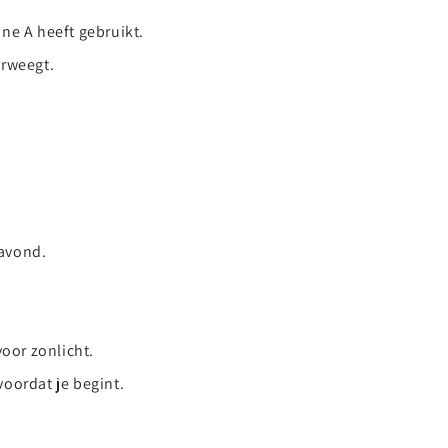
ne A heeft gebruikt.
erweegt.
 avond.
oor zonlicht.
voordat je begint.