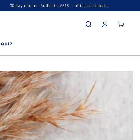
30-day returns · Authentic A313 — official distributor
Winkelwagen
Inloggen
 QUIZ