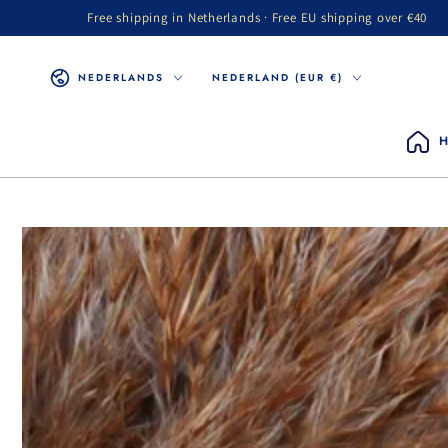
Free shipping in Netherlands · Free EU shipping over €40
GA NAAR INHOUD
Taal
Land/regio
NEDERLANDS
NEDERLAND (EUR €)