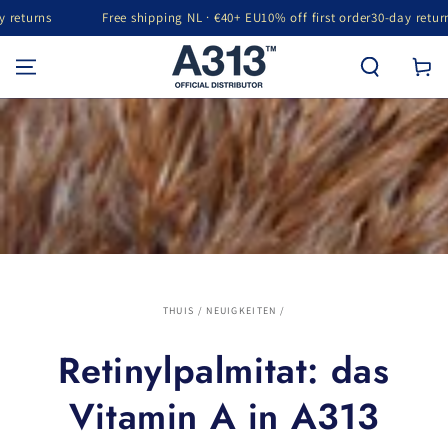
Free shipping NL · €40+ EU
10% off first order
30-day returns
GA NAAR INHOUD
Winkelwa
THUIS
/
NEUIGKEITEN
/
Retinylpalmitat: das
Vitamin A in A313