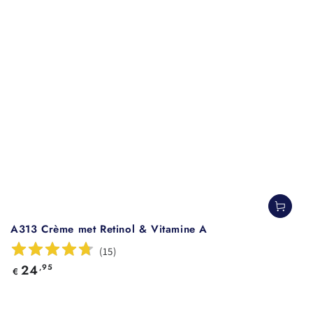
A313 Crème met Retinol & Vitamine A
(
15
)
Normale
24
,95
€
prijs