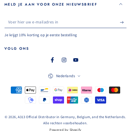
MELD JE AAN VOOR ONZE NIEUWSBRIEF
Voer
hier
Je krijgt 10% korting op je eerste bestelling
uw
e-
VOLG ONS
mailadres
Facebook
Instagram
YouTube
in
Taal
Nederlands
Betaalmethoden
© 2026, A313 Official Distributor in Germany, Belgium, and the Netherlands.
Alle rechten voorbehouden.
Powered by Shopify