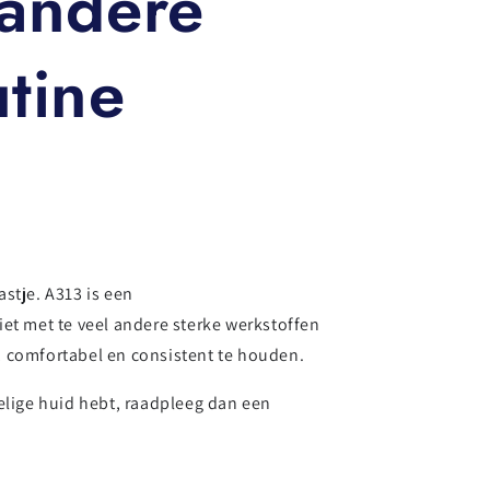
andere
utine
stje. A313 is een
et met te veel andere sterke werkstoffen
l, comfortabel en consistent te houden.
oelige huid hebt, raadpleeg dan een