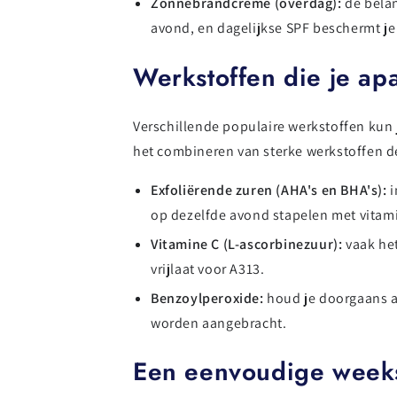
Zonnebrandcrème (overdag):
de belan
avond, en dagelijkse SPF beschermt je h
Werkstoffen die je ap
Verschillende populaire werkstoffen kun 
het combineren van sterke werkstoffen de
Exfoliërende zuren (AHA's en BHA's):
i
op dezelfde avond stapelen met vitamin
Vitamine C (L-ascorbinezuur):
vaak het
vrijlaat voor A313.
Benzoylperoxide:
houd je doorgaans a
worden aangebracht.
Een eenvoudige weeks