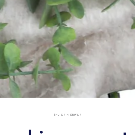
THUIS
/
NIEUWS
/