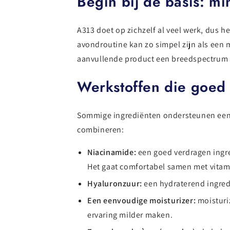
Begin bij de basis: mi
A313 doet op zichzelf al veel werk, dus h
avondroutine kan zo simpel zijn als een 
aanvullende product een breedspectrum
Werkstoffen die goe
Sommige ingrediënten ondersteunen een v
combineren:
Niacinamide:
een goed verdragen ingre
Het gaat comfortabel samen met vitam
Hyaluronzuur:
een hydraterend ingredi
Een eenvoudige moisturizer:
moisturi
ervaring milder maken.