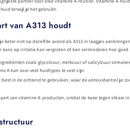
grijkste partner voor elke vitamine A-routine. Vitamine A-huid
uid terwijl je het gebruikt.
art van A313 houdt
je beter niet op dezelfde avond als A313 in laagjes aanbrengen
 kans op irritatie kan vergroten of kan verminderen hoe goed 
ngrediënten zoals glycolzuur, melkzuur of salicylzuur stimule
e A kan voor veel huidtypes te veel zijn.
 best in de ochtend te gebruiken, waar de antioxidantrol je 
part van vitamine A-producten, omdat de twee tegen elkaar 
tructuur