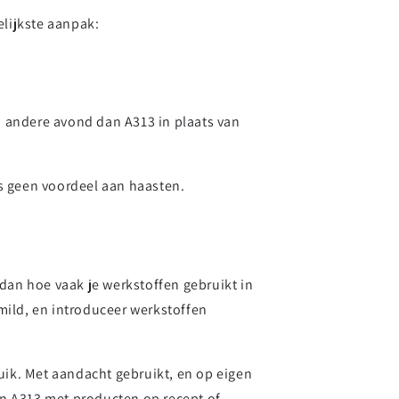
elijkste aanpak:
en andere avond dan A313 in plaats van
is geen voordeel aan haasten.
r dan hoe vaak je werkstoffen gebruikt in
 mild, en introduceer werkstoffen
ik. Met aandacht gebruikt, en op eigen
an A313 met producten op recept of