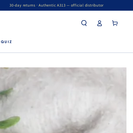
30-day returns · Authentic A313 — official distributor
Winkelwagen
Inloggen
 QUIZ