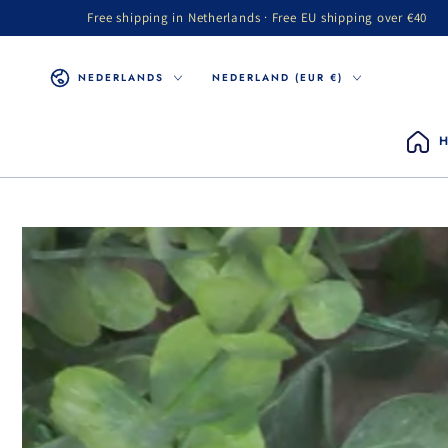
Free shipping in Netherlands · Free EU shipping over €40
GA NAAR INHOUD
Taal
Land/regio
NEDERLANDS
NEDERLAND (EUR €)