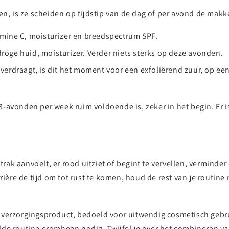
en, is ze scheiden op tijdstip van de dag of per avond de makk
amine C, moisturizer en breedspectrum SPF.
roge huid, moisturizer. Verder niets sterks op deze avonden.
t verdraagt, is dit het moment voor een exfoliërend zuur, op e
-avonden per week ruim voldoende is, zeker in het begin. Er 
strak aanvoelt, er rood uitziet of begint te vervellen, verminde
rière de tijd om tot rust te komen, houd de rest van je routine
dverzorgingsproduct, bedoeld voor uitwendig cosmetisch gebru
lde routine eromheen nodig. Twijfel je over het combineren v