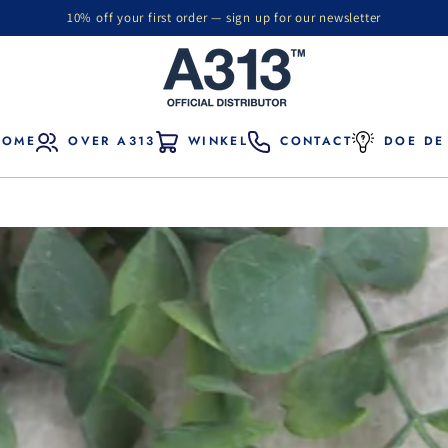
10% off your first order — sign up for our newsletter
HOME
OVER A313
WINKEL
CONTACT
DOE DE